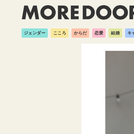
ジェンダー
こころ
からだ
恋愛
結婚
キ