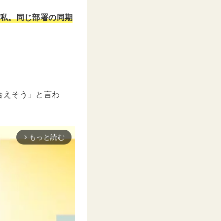
た私。同じ部署の同期
合えそう」と言わ
もっと読む
arrow_forward_ios