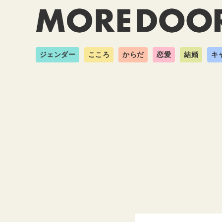
ジェンダー
こころ
からだ
恋愛
結婚
キ