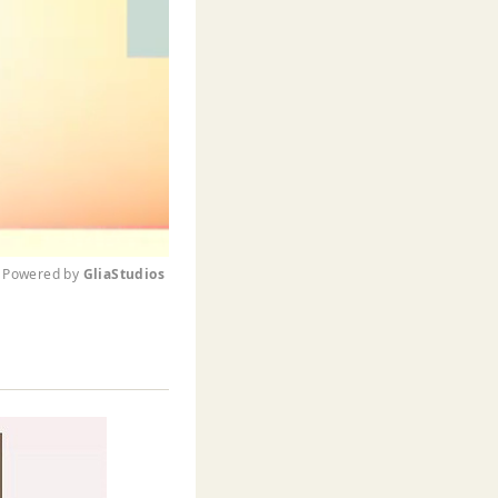
Powered by 
GliaStudios
M
u
t
e