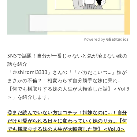
Powered by 
GliaStudios
M
SNSで話題！自分が一番じゃないと気が済まない妹の
u
話を紹介！
t
e
「＠shiromi3333」さんの「「バカだこいつ…」妹が
まさかの不倫？！相変わらず自分勝手な妹に呆れ…
【何でも横取りする妹の人生が大転落した話】＜Vol.9
＞」を紹介します。
◎まだ読んでいない方はコチラ！姉妹なのに…！自分
だけ可愛がられる日々に変わっていく妹のリカ…【何
でも横取りする妹の人生が大転落した話】＜Vol.0＞