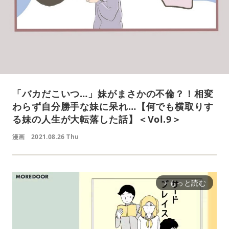
「バカだこいつ…」妹がまさかの不倫？！相変
わらず自分勝手な妹に呆れ…【何でも横取りす
る妹の人生が大転落した話】＜Vol.9＞
漫画
2021.08.26 Thu
もっと読む
arrow_forward_ios