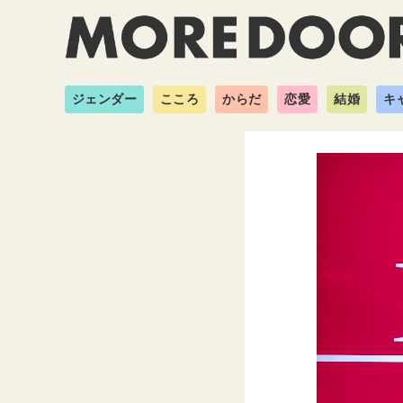
ジェンダー
こころ
からだ
恋愛
結婚
キ