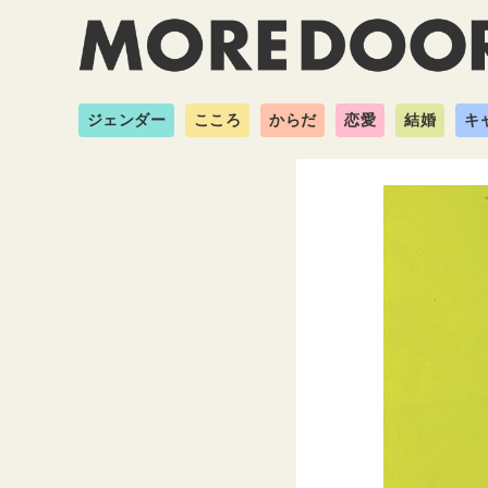
ジェンダー
こころ
からだ
恋愛
結婚
キ