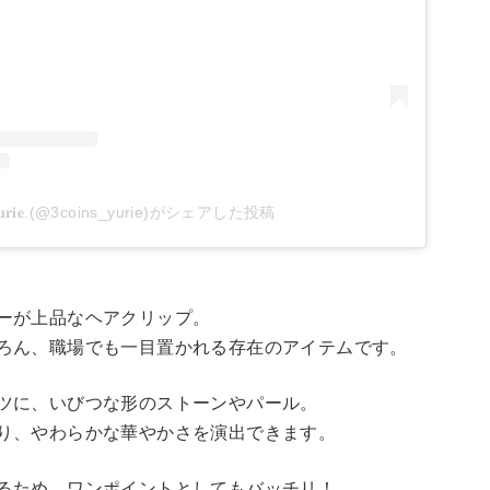
𝐮𝐫𝐢𝐞.(@3coins_yurie)がシェアした投稿
ーが上品なヘアクリップ。
ろん、職場でも一目置かれる存在のアイテムです。
ツに、いびつな形のストーンやパール。
り、やわらかな華やかさを演出できます。
るため、ワンポイントとしてもバッチリ！