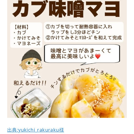
出典:yukichi_rakuraku様