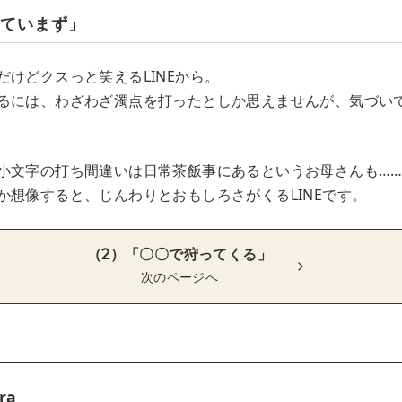
けていまず」
だけどクスっと笑えるLINEから。
るには、わざわざ濁点を打ったとしか思えませんが、気づい
小文字の打ち間違いは日常茶飯事にあるというお母さんも…
か想像すると、じんわりとおもしろさがくるLINEです。
（2）「〇〇で狩ってくる」
次のページへ
ra