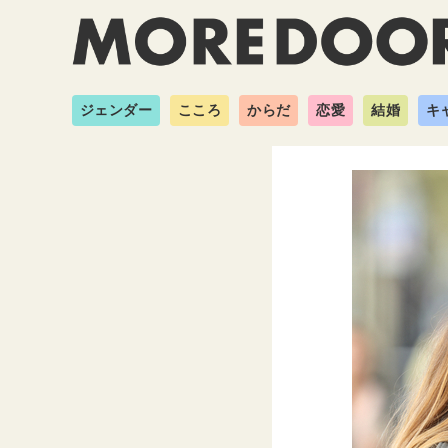
ジェンダー
こころ
からだ
恋愛
結婚
キ