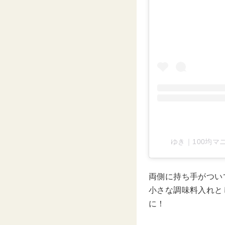
ゆき｜100均マニ
両側に持ち手がついて
小さな調味料入れと
に！