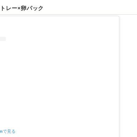
まトレー×卵パック
amで見る