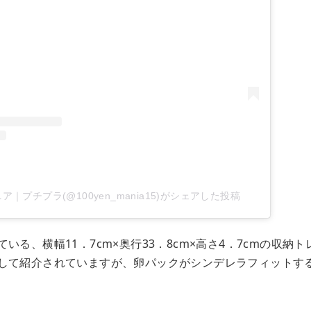
ア｜プチプラ(@100yen_mania15)がシェアした投稿
いる、横幅11．7cm×奥行33．8cm×高さ4．7cmの収納
して紹介されていますが、卵パックがシンデレラフィットす