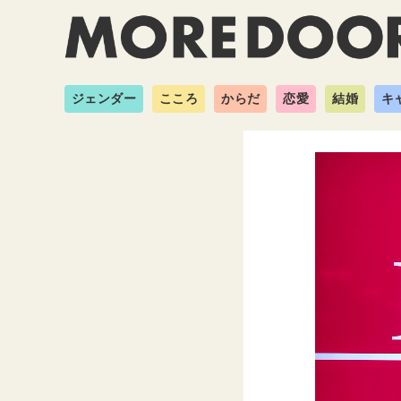
ジェンダー
こころ
からだ
恋愛
結婚
キ