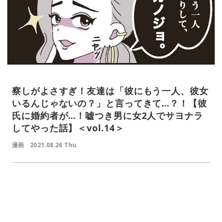
察しがよさすぎ！友達は「彼にもう一人、彼女
いるんじゃないの？」と言ってきて…？！【彼
氏に婚約者が…！嘘つき男に女2人でサヨナラ
してやった話】＜vol.14＞
漫画
2021.08.26 Thu
L
o
/
U
a
n
d
m
e
u
d
t
: