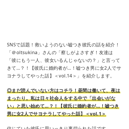
e
4
1
.
2
1
%
SNSで話題！救いようのない嘘つき彼氏の話を紹介！
「＠oltsukina」さんの「察しがよさすぎ！友達は
「彼にもう一人、彼女いるんじゃないの？」と言って
きて…？！【彼氏に婚約者が…！嘘つき男に女2人でサ
ヨナラしてやった話】＜vol.14＞」を紹介します。
◎まだ読んでいない方はコチラ！昼間は働いて、夜は
まったり。私は日々社会人をする中で「出会いがな
い」と思い始めて…？！【彼氏に婚約者が…！嘘つき
男に女2人でサヨナラしてやった話】＜vol.1＞
信じていた彼氏に思いっきり裏切られた話です…。