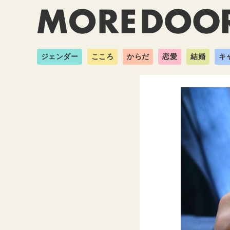
ジェンダー
こころ
からだ
恋愛
結婚
キ