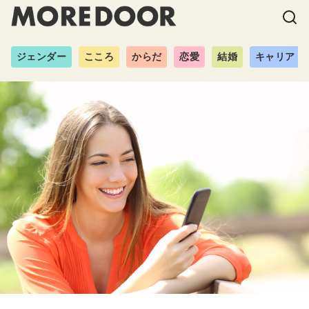
ジェンダー
こころ
からだ
恋愛
結婚
キャリア