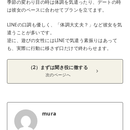
季節の変わり目の時は体調を気遣ったり、デートの時
は彼女のペースに合わせてプランを立てます。
LINEの口調も優しく、「体調大丈夫？」など彼女を気
遣うことが多いです。
逆に、遊びの女性にはLINEで気遣う素振りはあって
も、実際に行動に移さず口だけで終わらせます。
（2）まずは聞き役に徹する
次のページへ
mura