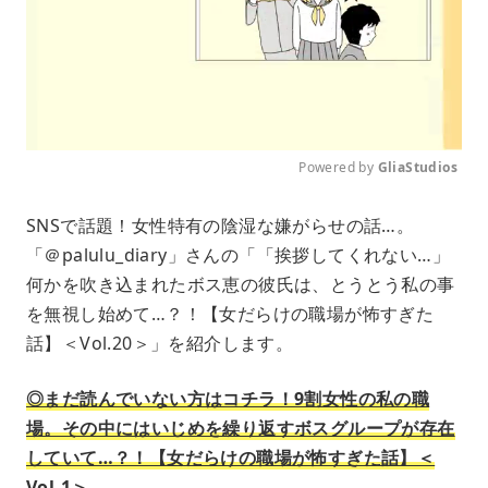
Powered by 
GliaStudios
M
SNSで話題！女性特有の陰湿な嫌がらせの話…。
u
「＠palulu_diary」さんの「「挨拶してくれない…」
t
e
何かを吹き込まれたボス恵の彼氏は、とうとう私の事
を無視し始めて…？！【女だらけの職場が怖すぎた
話】＜Vol.20＞」を紹介します。
◎まだ読んでいない方はコチラ！9割女性の私の職
場。その中にはいじめを繰り返すボスグループが存在
していて…？！【女だらけの職場が怖すぎた話】＜
Vol.1＞