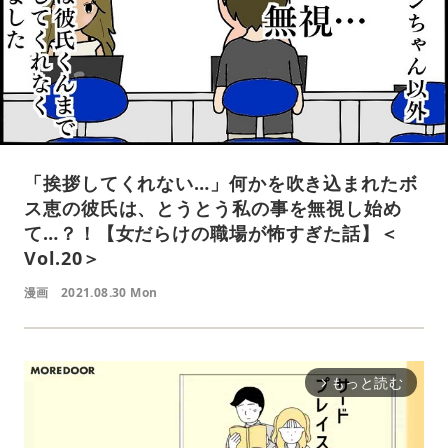
「挨拶してくれない…」何かを吹き込まれたボ
ス恵の彼氏は、とうとう私の事を無視し始め
て…？！【女だらけの職場が怖すぎた話】＜
Vol.20＞
漫画
2021.08.30 Mon
もっと読む
arrow_forward_ios