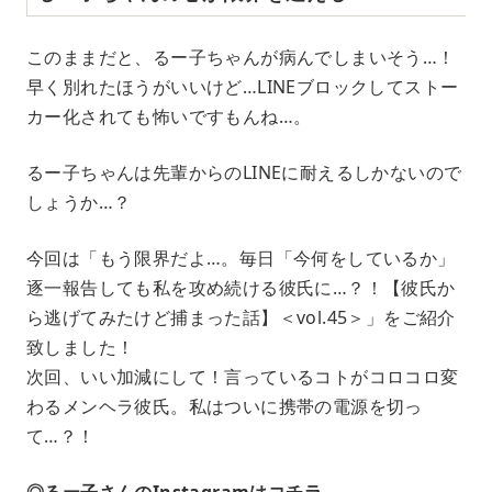
このままだと、るー子ちゃんが病んでしまいそう…！
早く別れたほうがいいけど…LINEブロックしてストー
カー化されても怖いですもんね…。
るー子ちゃんは先輩からのLINEに耐えるしかないので
しょうか…？
今回は「もう限界だよ…。毎日「今何をしているか」
逐一報告しても私を攻め続ける彼氏に…？！【彼氏か
ら逃げてみたけど捕まった話】＜vol.45＞」をご紹介
致しました！
次回、いい加減にして！言っているコトがコロコロ変
わるメンヘラ彼氏。私はついに携帯の電源を切っ
て…？！
◎るー子さんのInstagramはコチラ