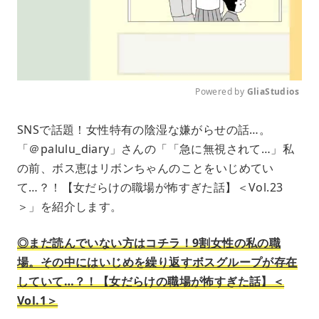
Powered by 
GliaStudios
M
SNSで話題！女性特有の陰湿な嫌がらせの話…。
u
「＠palulu_diary」さんの「「急に無視されて…」私
t
e
の前、ボス恵はリボンちゃんのことをいじめてい
て…？！【女だらけの職場が怖すぎた話】＜Vol.23
＞」を紹介します。
◎まだ読んでいない方はコチラ！9割女性の私の職
場。その中にはいじめを繰り返すボスグループが存在
していて…？！【女だらけの職場が怖すぎた話】＜
Vol.1＞