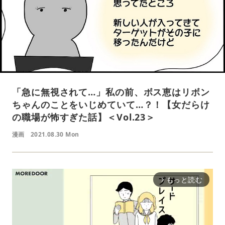
「急に無視されて…」私の前、ボス恵はリボン
ちゃんのことをいじめていて…？！【女だらけ
の職場が怖すぎた話】＜Vol.23＞
漫画
2021.08.30 Mon
もっと読む
arrow_forward_ios