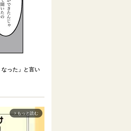
くなった」と言い
もっと読む
arrow_forward_ios