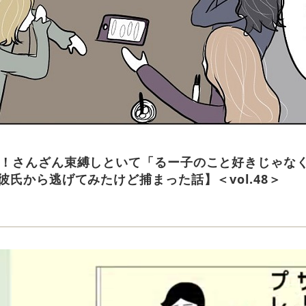
！さんざん束縛しといて「るー子のこと好きじゃな
彼氏から逃げてみたけど捕まった話】＜vol.48＞