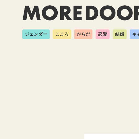
ジェンダー
こころ
からだ
恋愛
結婚
キ