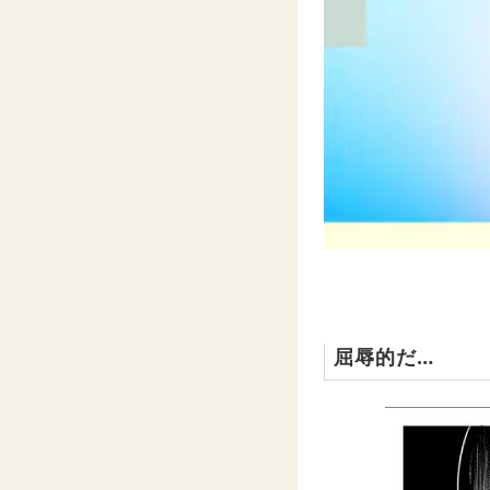
屈辱的だ…