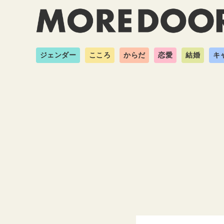
ジェンダー
こころ
からだ
恋愛
結婚
キ