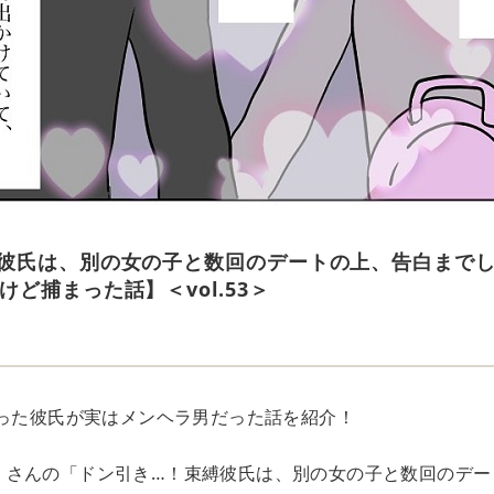
彼氏は、別の女の子と数回のデートの上、告白まで
ど捕まった話】＜vol.53＞
合った彼氏が実はメンヘラ男だった話を紹介！
o39」さんの「ドン引き…！束縛彼氏は、別の女の子と数回のデ