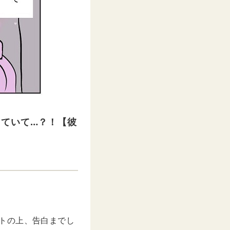
していて…？！【彼
ートの上、告白までし