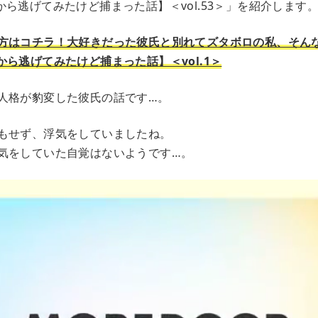
ら逃げてみたけど捕まった話】＜vol.53＞」を紹介します
方はコチラ！大好きだった彼氏と別れてズタボロの私、そん
ら逃げてみたけど捕まった話】＜vol.1＞
人格が豹変した彼氏の話です…。
もせず、浮気をしていましたね。
気をしていた自覚はないようです…。