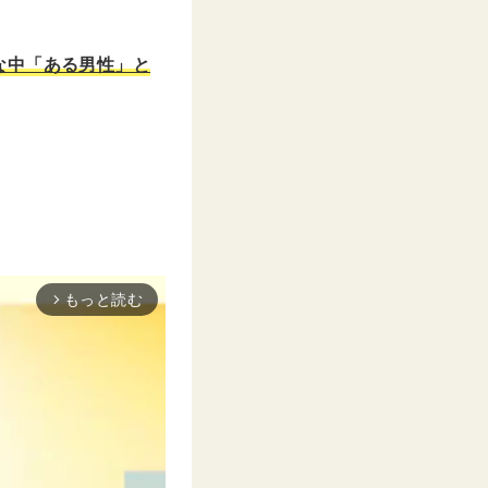
。
な中「ある男性」と
もっと読む
arrow_forward_ios