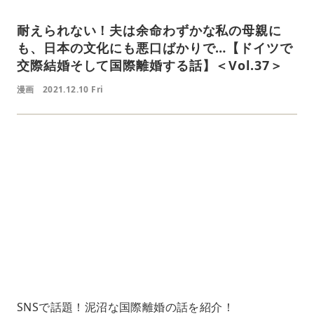
耐えられない！夫は余命わずかな私の母親に
も、日本の文化にも悪口ばかりで…【ドイツで
交際結婚そして国際離婚する話】＜Vol.37＞
漫画
2021.12.10 Fri
L
o
/
U
a
n
d
m
e
u
d
t
:
e
4
1
.
2
1
%
SNSで話題！泥沼な国際離婚の話を紹介！