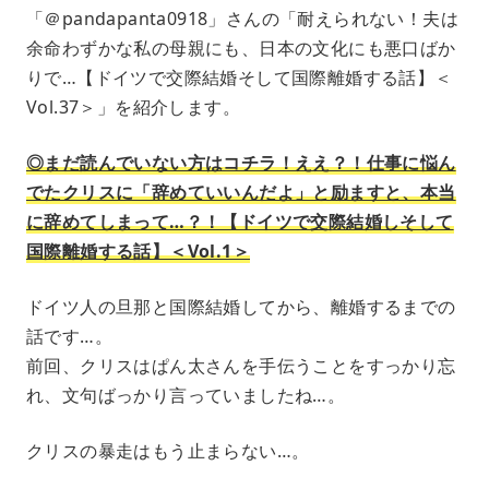
「＠pandapanta0918」さんの「耐えられない！夫は
余命わずかな私の母親にも、日本の文化にも悪口ばか
りで…【ドイツで交際結婚そして国際離婚する話】＜
Vol.37＞」を紹介します。
◎まだ読んでいない方はコチラ！ええ？！仕事に悩ん
でたクリスに「辞めていいんだよ」と励ますと、本当
に辞めてしまって…？！【ドイツで交際結婚しそして
国際離婚する話】＜Vol.1＞
ドイツ人の旦那と国際結婚してから、離婚するまでの
話です…。
前回、クリスはぱん太さんを手伝うことをすっかり忘
れ、文句ばっかり言っていましたね…。
クリスの暴走はもう止まらない…。