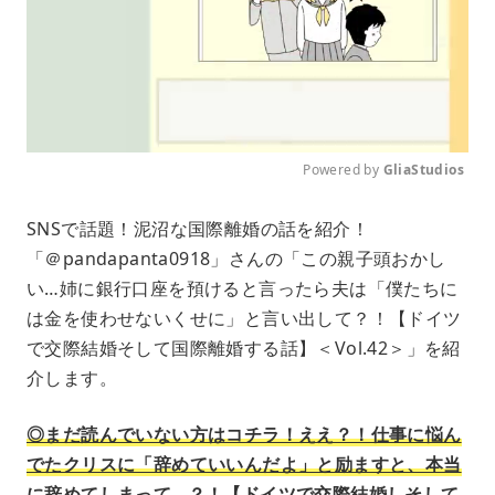
Powered by 
GliaStudios
M
SNSで話題！泥沼な国際離婚の話を紹介！
u
「＠pandapanta0918」さんの「この親子頭おかし
t
e
い…姉に銀行口座を預けると言ったら夫は「僕たちに
は金を使わせないくせに」と言い出して？！【ドイツ
で交際結婚そして国際離婚する話】＜Vol.42＞」を紹
介します。
◎まだ読んでいない方はコチラ！ええ？！仕事に悩ん
でたクリスに「辞めていいんだよ」と励ますと、本当
に辞めてしまって…？！【ドイツで交際結婚しそして