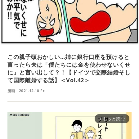
この親子頭おかしい…姉に銀行口座を預けると
言ったら夫は「僕たちには金を使わせないくせ
に」と言い出して？！【ドイツで交際結婚そし
て国際離婚する話】＜Vol.42＞
漫画
2021.12.10 Fri
もっと読む
arrow_forward_ios