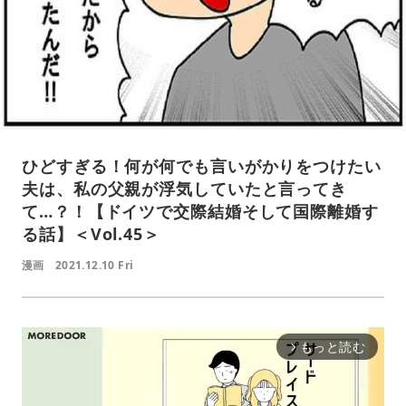
ひどすぎる！何が何でも言いがかりをつけたい
夫は、私の父親が浮気していたと言ってき
て…？！【ドイツで交際結婚そして国際離婚す
る話】＜Vol.45＞
漫画
2021.12.10 Fri
もっと読む
arrow_forward_ios