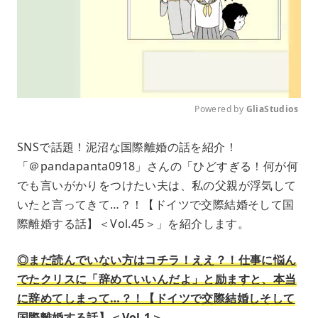
Powered by 
GliaStudios
M
SNSで話題！泥沼な国際離婚の話を紹介！
u
「＠pandapanta0918」さんの「ひどすぎる！何が何
t
e
でも言いがかりをつけたい夫は、私の父親が浮気して
いたと言ってきて…？！【ドイツで交際結婚そして国
際離婚する話】＜Vol.45＞」を紹介します。
◎まだ読んでいない方はコチラ！ええ？！仕事に悩ん
でたクリスに「辞めていいんだよ」と励ますと、本当
に辞めてしまって…？！【ドイツで交際結婚しそして
国際離婚する話】＜Vol.1＞