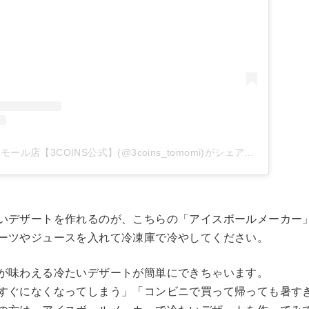
tomomi♡宇都宮ベルモール店【3COINS公式】(@3coins_tomomi)がシェアした投稿
いデザートを作れるのが、こちらの「アイスボールメーカー
ーツやジュースを入れて冷凍庫で冷やしてください。
が味わえる冷たいデザートが簡単にできちゃいます。
すぐになくなってしまう」「コンビニで買って帰っても暑す