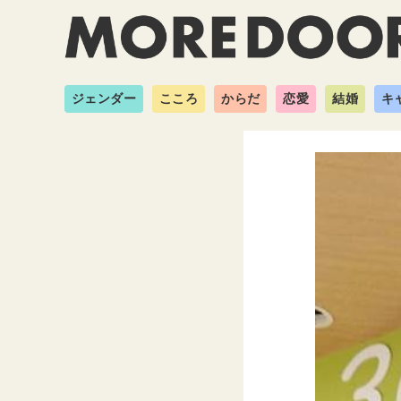
ジェンダー
こころ
からだ
恋愛
結婚
キ