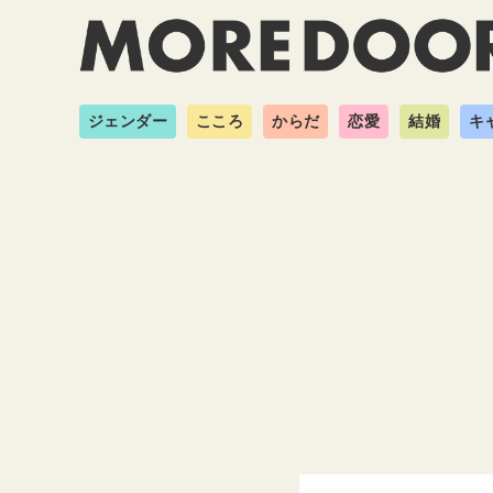
ジェンダー
こころ
からだ
恋愛
結婚
キ