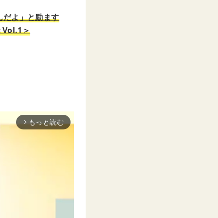
んだよ」と励ます
ol.1＞
もっと読む
arrow_forward_ios