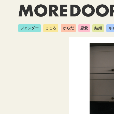
ジェンダー
こころ
からだ
恋愛
結婚
キ