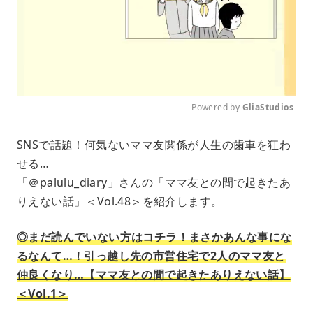
Powered by 
GliaStudios
M
SNSで話題！何気ないママ友関係が人生の歯車を狂わ
u
せる…
t
e
「＠palulu_diary」さんの「ママ友との間で起きたあ
りえない話」＜Vol.48＞を紹介します。
◎まだ読んでいない方はコチラ！まさかあんな事にな
るなんて…！引っ越し先の市営住宅で2人のママ友と
仲良くなり…【ママ友との間で起きたありえない話】
＜Vol.1＞