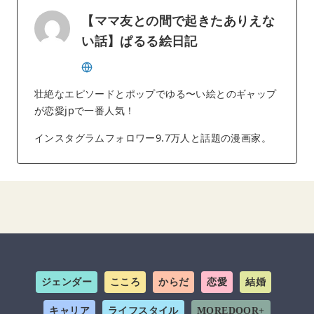
【ママ友との間で起きたありえな
い話】ぱるる絵日記
壮絶なエピソードとポップでゆる〜い絵とのギャップ
が恋愛jpで一番人気！
インスタグラムフォロワー9.7万人と話題の漫画家。
ジェンダー
こころ
からだ
恋愛
結婚
キャリア
ライフスタイル
MOREDOOR+