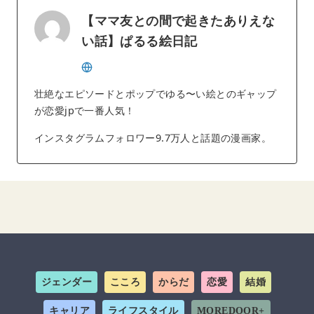
【ママ友との間で起きたありえな
い話】ぱるる絵日記
壮絶なエピソードとポップでゆる〜い絵とのギャップ
が恋愛jpで一番人気！
インスタグラムフォロワー9.7万人と話題の漫画家。
ジェンダー
こころ
からだ
恋愛
結婚
キャリア
ライフスタイル
MOREDOOR+