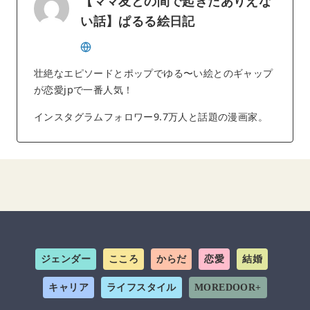
【ママ友との間で起きたありえな
い話】ぱるる絵日記
壮絶なエピソードとポップでゆる〜い絵とのギャップ
が恋愛jpで一番人気！
インスタグラムフォロワー9.7万人と話題の漫画家。
ジェンダー
こころ
からだ
恋愛
結婚
キャリア
ライフスタイル
MOREDOOR+