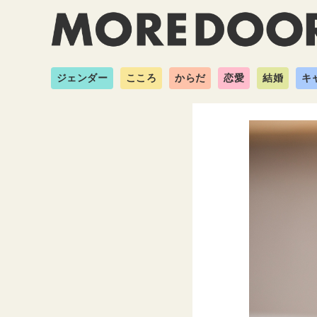
ジェンダー
こころ
からだ
恋愛
結婚
キ