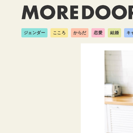
ジェンダー
こころ
からだ
恋愛
結婚
キ