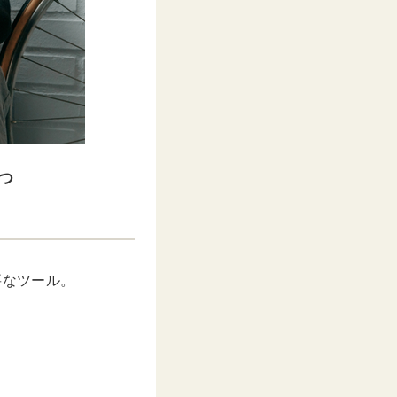
つ
要なツール。