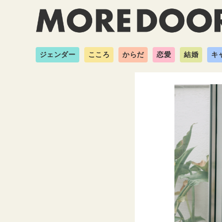
ジェンダー
こころ
からだ
恋愛
結婚
キ