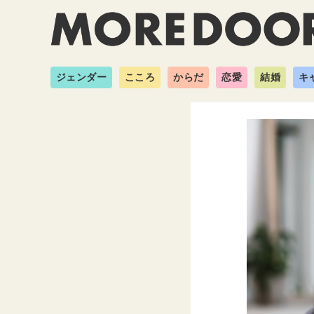
ジェンダー
こころ
からだ
恋愛
結婚
キ