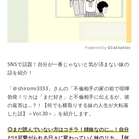
Powered by 
GliaStudios
M
SNSで話題！自分が一番じゃないと気が済まない妹の
u
話を紹介！
t
e
「＠shiromi3333」さんの「不倫相手の家の前で喧嘩
勃発！リカは「まだ好き」と不倫相手に伝えるが、彼
の返答は…？！【何でも横取りする妹の人生が大転落
した話】＜Vol.30＞」を紹介します。
◎まだ読んでいない方はコチラ！姉妹なのに…！自分
だけ可愛がられる日々に変わっていく妹のリカ…【何