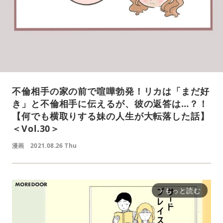
不倫相手の家の前で喧嘩勃発！リカは「まだ好
き」と不倫相手に伝えるが、彼の返答は…？！
【何でも横取りする妹の人生が大転落した話】
＜Vol.30＞
漫画
2021.08.26 Thu
もっと読む
arrow_forward_ios