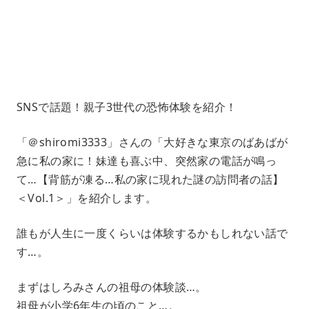
e
7
4
.
1
8
%
SNSで話題！親子3世代の恐怖体験を紹介！
「＠shiromi3333」さんの「大好きな東京のばあばが
急に私の家に！妹達も喜ぶ中、突然家の電話が鳴っ
て…【背筋が凍る…私の家に現れた謎の訪問者の話】
＜Vol.1＞」を紹介します。
誰もが人生に一度くらいは体験するかもしれない話で
す…。
まずはしろみさんの祖母の体験談…。
祖母が小学6年生の頃のこと…。