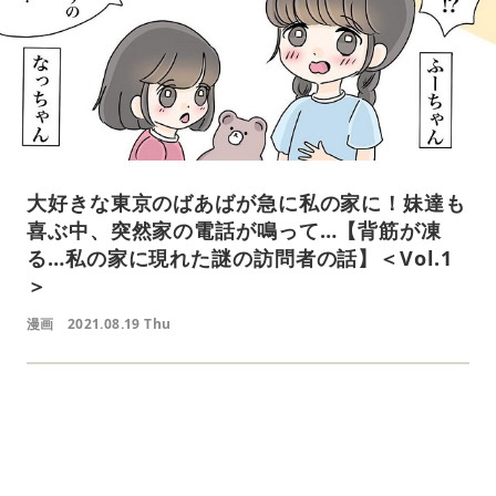
大好きな東京のばあばが急に私の家に！妹達も
喜ぶ中、突然家の電話が鳴って…【背筋が凍
る…私の家に現れた謎の訪問者の話】＜Vol.1
＞
漫画
2021.08.19 Thu
L
o
/
U
a
n
d
m
e
u
d
t
: