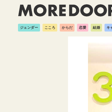
ジェンダー
こころ
からだ
恋愛
結婚
キ