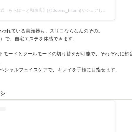
HITOMI【3COINS公式 ららぽーと和泉店】(@3coins_hitomi)がシェアした投稿
いわれている美顔器も、スリコならなんのその。
税込）で、自宅エステを体感できます。
トモードとクールモードの切り替えが可能で、それぞれに超
。
スペシャルフェイスケアで、キレイを手軽に目指せます。
ラシ