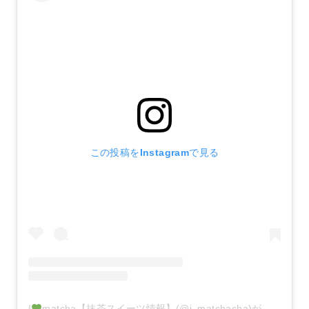
この投稿をInstagramで見る
I
matcha【抹茶スイーツ情報】(@i_matchacha)がシェアした投稿