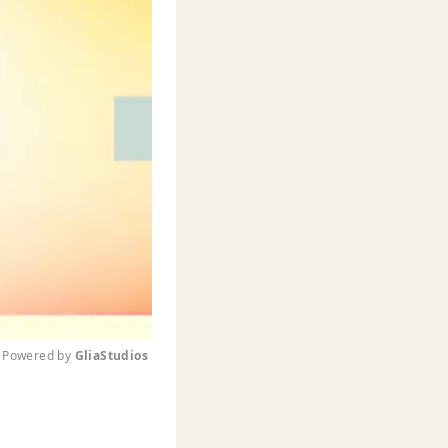
Powered by 
GliaStudios
M
u