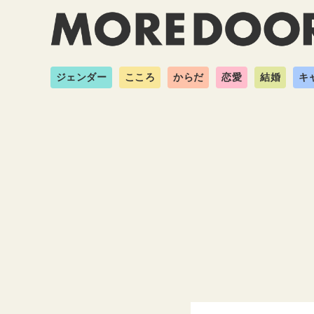
ジェンダー
こころ
からだ
恋愛
結婚
キ