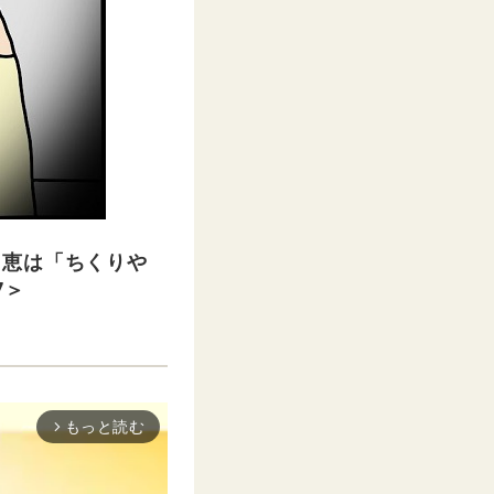
ス恵は「ちくりや
7＞
もっと読む
arrow_forward_ios