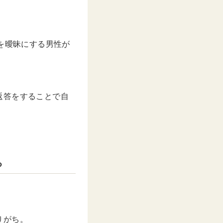
を曖昧にする男性が
返答をすることで自
る
りがち。