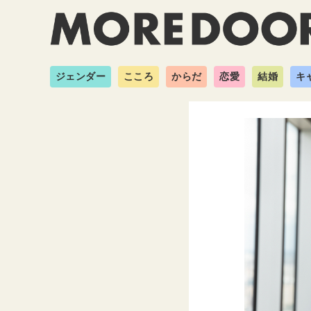
ジェンダー
こころ
からだ
恋愛
結婚
キ