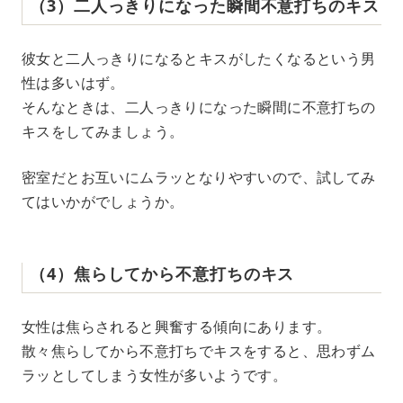
（3）二人っきりになった瞬間不意打ちのキス
彼女と二人っきりになるとキスがしたくなるという男
性は多いはず。
そんなときは、二人っきりになった瞬間に不意打ちの
キスをしてみましょう。
密室だとお互いにムラッとなりやすいので、試してみ
てはいかがでしょうか。
（4）焦らしてから不意打ちのキス
女性は焦らされると興奮する傾向にあります。
散々焦らしてから不意打ちでキスをすると、思わずム
ラッとしてしまう女性が多いようです。