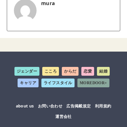
mura
ジェンダー
こころ
からだ
恋愛
結婚
キャリア
ライフスタイル
MOREDOOR+
about us
お問い合わせ
広告掲載規定
利用規約
運営会社