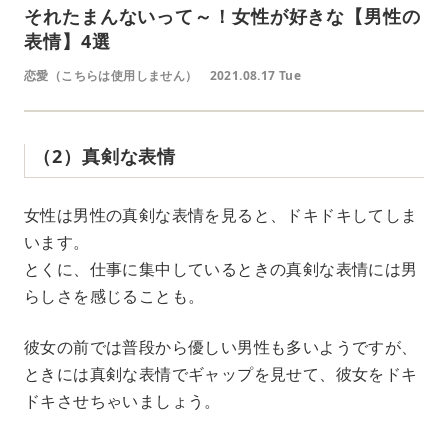
それたまんないって～！女性が好きな【男性の
表情】4選
恋愛（こちらは使用しません）
2021.08.17 Tue
（2）真剣な表情
女性は男性の真剣な表情を見ると、ドキドキしてしま
います。
とくに、仕事に集中しているときの真剣な表情には男
らしさを感じることも。
彼女の前では普段から優しい男性も多いようですが、
ときには真剣な表情でギャップを見せて、彼女をドキ
ドキさせちゃいましょう。