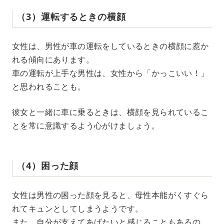
（3）運転するときの横顔
女性は、男性が車の運転をしているときの横顔に惹か
れる傾向にあります。
車の運転が上手な男性は、女性から「かっこいい！」
と思われることも。
彼女と一緒に車に乗るときは、横顔を見られているこ
とを常に意識するよう心がけましょう。
（4）困った顔
女性は男性の困った顔を見ると、母性本能がくすぐら
れてキュンとしてしまうようです。
また、自分が支えてあげたいと感じることもあるの