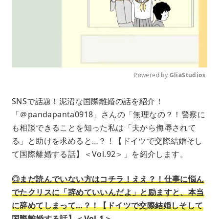
Powered by 
GliaStudios
M
SNSで話題！泥沼な国際離婚の話を紹介！
u
「＠pandapanta0918」さんの「無理なの？！警察に
t
e
も相談できることを知った私は「夫から侮辱されて
る」と助けを求めると…？！【ドイツで交際結婚そし
て国際離婚する話】＜Vol.92＞」を紹介します。
◎まだ読んでいない方はコチラ！ええ？！仕事に悩ん
でたクリスに「辞めていいんだよ」と励ますと、本当
に辞めてしまって…？！【ドイツで交際結婚しそして
国際離婚する話】＜Vol.1＞