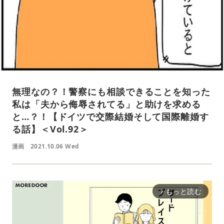
無理なの？！警察にも相談できることを知った
私は「夫から侮辱されてる」と助けを求める
と…？！【ドイツで交際結婚そして国際離婚す
る話】＜Vol.92＞
漫画
2021.10.06 Wed
もっと読む
arrow_forward_ios