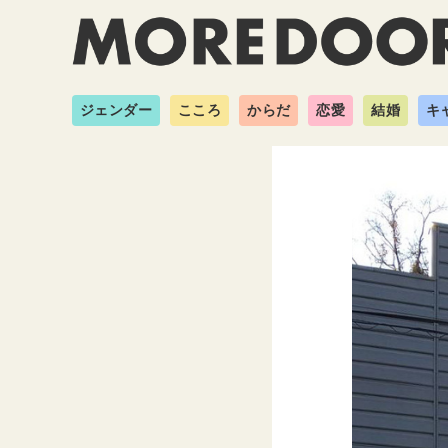
ジェンダー
こころ
からだ
恋愛
結婚
キ