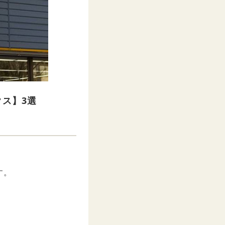
ス】3選
す。