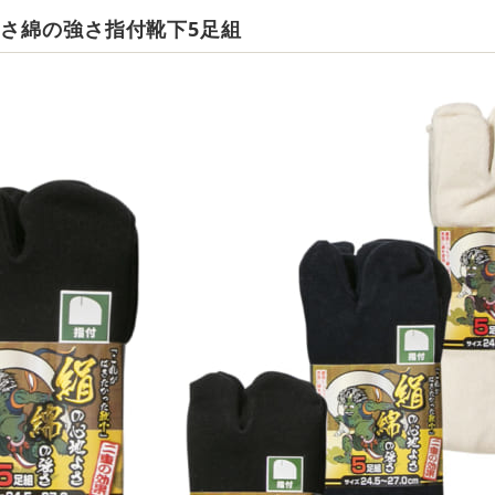
よさ綿の強さ指付靴下5足組