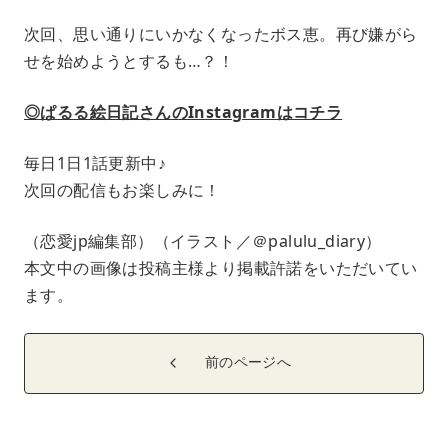
次回、思い通りにいかなくなったボス恵。再び嫌がら
せを始めようとするも…？！
◎ぱるる絵日記さんのInstagramはコチラ
毎日1日1話更新中♪
次回の配信もお楽しみに！
（恋愛jp編集部）（イラスト／＠palulu_diary）
本文中の画像は投稿主様より掲載許諾をいただいてい
ます。
前のページへ