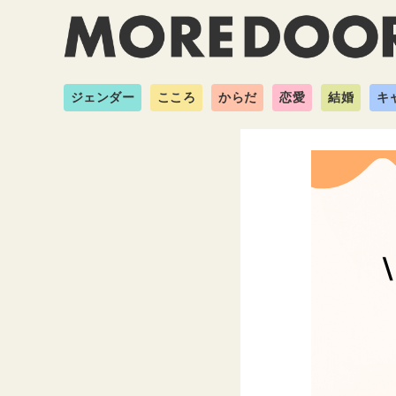
ジェンダー
こころ
からだ
恋愛
結婚
キ