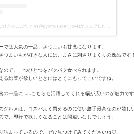
業務スーパーレポ ごひきのこぶたママ(@gyomusuper_love)がシェアした投稿
ーでは人気の一品、さつまいも甘煮になります。
さつまいもが好きな人には、まさに刺さりまくりの逸品です
なので、一つひとつをパクパク食べられます。
える総菜が欲しいときにはとくにもってこいですね。
食の一品に……こちらも活躍してくれる幅が広いのが魅力で
のグルメは、コスパよく買えるのに使い勝手最高なのが嬉し
ので、即行で欲しくなることは間違いなしでしょう。
り詰まっているので、ぜひ見つけてみてくださいね♡