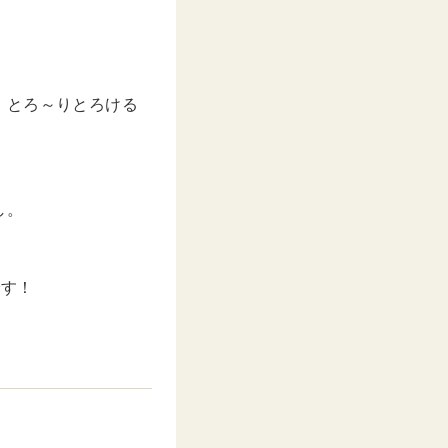
、とろ～りとろける
し。
です！