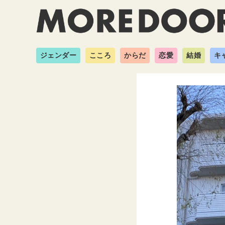
ジェンダー
こころ
からだ
恋愛
結婚
キ