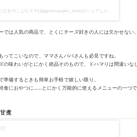
業務スーパーレポ ごひきのこぶたママ(@gyomusuper_love)がシェアした投稿
ーでは人気の商品で、とくにチーズ好きの人には欠かせない
もってこいなので、ママさんパパさんも必見ですね。
ズの味わいがとにかく絶品そのもので、ドハマりは間違いな
で準備するときも簡単お手軽で嬉しい限り。
軽食におやつに……とにかく万能的に使えるメニューの一つ
も甘煮