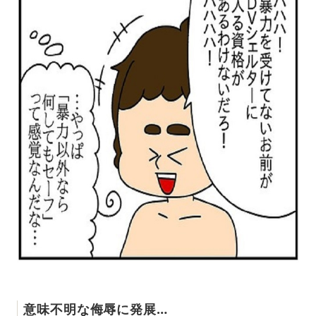
意味不明な侮辱に発展…