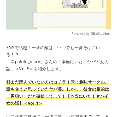
Powered by 
GliaStudios
M
SNSで話題！一番の敵は、いつでも一番そばにい
u
る！？
t
e
「＠palulu_diary」さんの「本当にいた！ヤバイ女の
話」＜Vol.5＞を紹介します。
◎まだ読んでいない方はコチラ！同じ趣味サークル、
話も合うと思っていたヤバ美。しかし、彼女の目的は
「男狙い」だと確信して…？！【本当にいた！ヤバイ
女の話】＜Vol.1＞
恋に仕事に勉強に、一緒に楽しい時間をすごしている