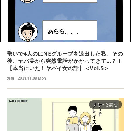
勢いで4人のLINEグループを退出した私。その
後、ヤバ美から突然電話がかかってきて…？！
【本当にいた！ヤバイ女の話】＜Vol.5＞
漫画
2021.11.08 Mon
もっと読む
arrow_forward_ios