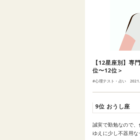
【12星座別】専
位〜12位＞
#心理テスト・占い
2021
9位 おうし座
誠実で勤勉なので、
ゆえに少し不器用な