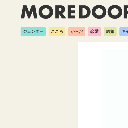
ジェンダー
こころ
からだ
恋愛
結婚
キ