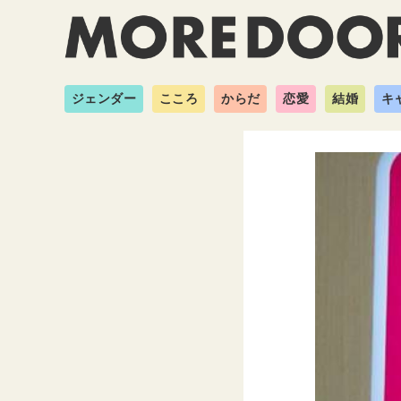
ジェンダー
こころ
からだ
恋愛
結婚
キ