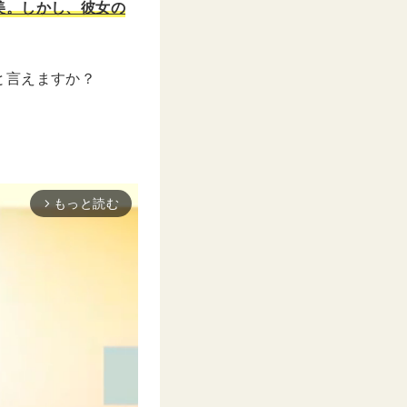
美。しかし、彼女の
と言えますか？
。
もっと読む
arrow_forward_ios