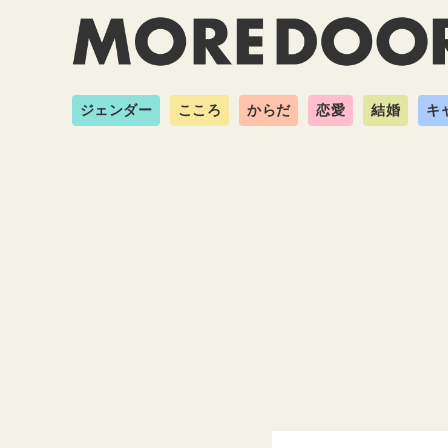
ジェンダー
こころ
からだ
恋愛
結婚
キ