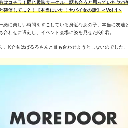
方はコチラ！同じ趣味サークル、話も合うと思っていたヤバ
と確信して…？！【本当にいた！ヤバイ女の話】＜Vol.1＞
一緒に楽しい時間をすごしている身近なあの子、本当に友達
ち合わせに遅刻し、イベント会場に姿を見せたK介君。
り、K介君はぱるるさんと目も合わせようとしないのでした