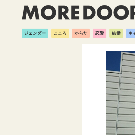
ジェンダー
こころ
からだ
恋愛
結婚
キ