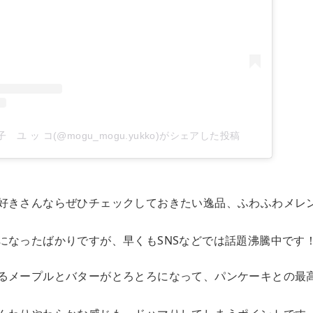
ユ ッ コ(@mogu_mogu.yukko)がシェアした投稿
好きさんならぜひチェックしておきたい逸品、ふわふわメレ
になったばかりですが、早くもSNSなどでは話題沸騰中です
るメープルとバターがとろとろになって、パンケーキとの最